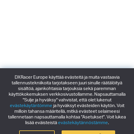
DXRacer Europe käyttää evästeitä ja muita vastaavia
tallennustekniikoita tarjotakseen juuri sinulle räätälöityä
sisältöä, ajankohtaisia tarjouksia sekä paremman
käyttökokemuksen verkkosivustollamme. Napsauttamalla
"Sulje ja hyväksy" vahvistat, että olet lukenut
evästekäytäntömme
ja hyväksyt evästeiden käytön. Voit
milloin tahansa määritellä, mitkä evästeet selaimeesi
tallennetaan napsauttamalla kohtaa "Asetukset". Voit lukea
lisää eväisteistä
evästekäytännöstämme
.