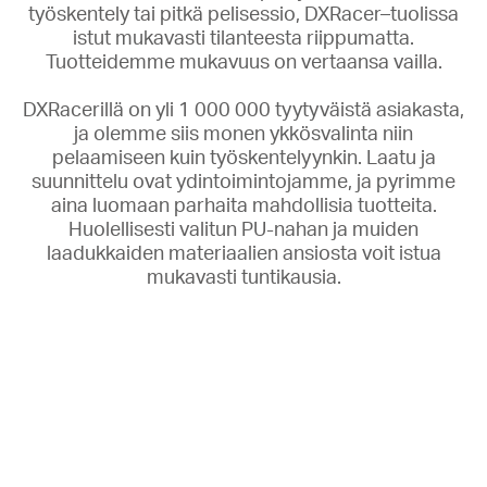
työskentely tai pitkä pelisessio, DXRacer–tuolissa
istut mukavasti tilanteesta riippumatta.
Tuotteidemme mukavuus on vertaansa vailla.
DXRacerillä on yli 1 000 000 tyytyväistä asiakasta,
ja olemme siis monen ykkösvalinta niin
pelaamiseen kuin työskentelyynkin. Laatu ja
suunnittelu ovat ydintoimintojamme, ja pyrimme
aina luomaan parhaita mahdollisia tuotteita.
Huolellisesti valitun PU-nahan ja muiden
laadukkaiden materiaalien ansiosta voit istua
mukavasti tuntikausia.