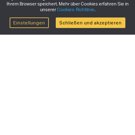
Ihrem Browser speichert. Mehr über Cookies erfahren Sie in
unserer
Cookies-Richtlinie
.
Einstellungen
Schließen und akzeptieren
Hol dir den Newsletter
Melde dich jetzt für unseren Newsletter an, um die
neuesten Nachrichten, exklusive Angebote und
Informationen über limitierte Produkte zu erhalten.
ABONNIEREN
Produkte